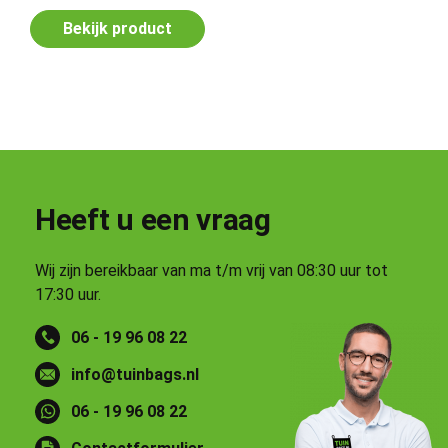
Bekijk product
Heeft u een vraag
Wij zijn bereikbaar van ma t/m vrij van 08:30 uur tot
17:30 uur.
06 - 19 96 08 22
info@tuinbags.nl
06 - 19 96 08 22