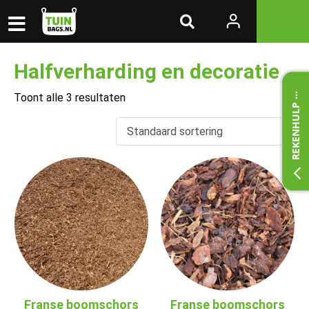
Halfverharding en decoratie
Toont alle 3 resultaten
REKENHULP
Franse boomschors
Franse boomschors