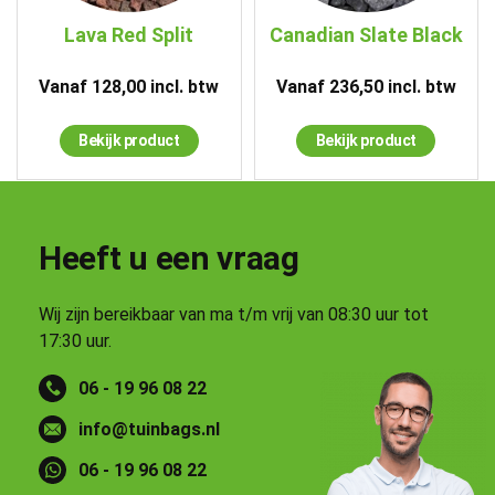
Lava Red Split
Canadian Slate Black
Vanaf
128,00
incl. btw
Vanaf
236,50
incl. btw
Bekijk product
Bekijk product
Heeft u een vraag
Wij zijn bereikbaar van ma t/m vrij van 08:30 uur tot
17:30 uur.
06 - 19 96 08 22
info@tuinbags.nl
06 - 19 96 08 22