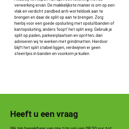
verwerking ervan. De makkelijkste manier is om op een
vlak en verdicht zandbed anti-worteldoek aan te
brengen en daar de split op aan te brengen. Zorg
hierbij voor een goede opsluiting met opsluitbanden of
kantopsluiting, anders ‘loopt’ het split weg. Gebruik je
split op paden, parkeerplaatsen en opritten, dan
adviseren wij te werken met grindmatten. Hierdoor
blijft het split stabiel liggen, verdwijnen er geen
steentjes in banden en voorkom je kuilen.
Heeft u een vraag
Wij zijn bereikbaar van ma t/m vrij van 08:30 uur tot