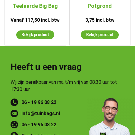
Teelaarde Big Bag
Potgrond
Vanaf
117,50
incl. btw
3,75
incl. btw
Bekijk product
Bekijk product
Heeft u een vraag
Wij zijn bereikbaar van ma t/m vrij van 08:30 uur tot
17:30 uur.
06 - 19 96 08 22
info@tuinbags.nl
06 - 19 96 08 22