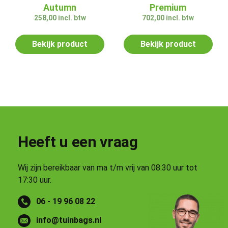
Autumn
Premium
258,00
incl. btw
702,00
incl. btw
Bekijk product
Bekijk product
Heeft u een vraag
Wij zijn bereikbaar van ma t/m vrij van 08:30 uur tot
17:30 uur.
06 - 19 96 08 22
info@tuinbags.nl