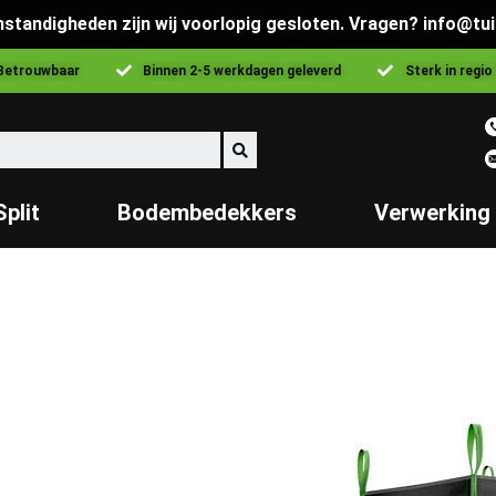
standigheden zijn wij voorlopig gesloten. Vragen? info@tui
Betrouwbaar
Binnen 2-5 werkdagen geleverd
Sterk in regio
Split
Bodembedekkers
Verwerking