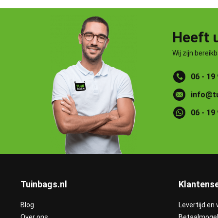
Heeft 
Wij zijn bereik
06 - 19
info@t
06 - 19
Tuinbags.nl
Klantense
Blog
Levertijd en
Over ons
Betaalmogel