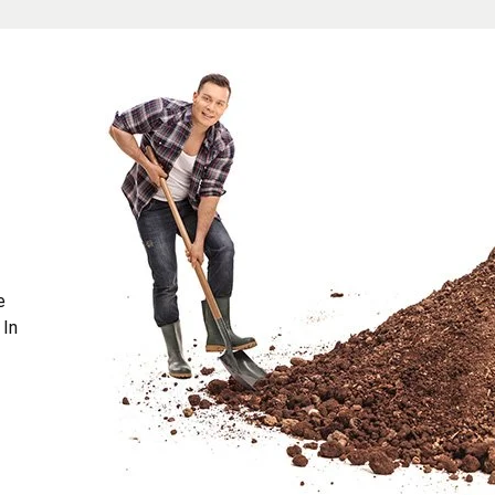
e
 In