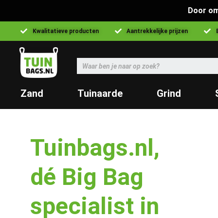
Door om
Kwalitatieve producten
Aantrekkelijke prijzen
Zand
Tuinaarde
Grind
Tuinbags.nl,
dé Big Bag
specialist in