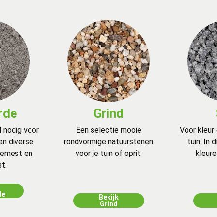
rde
Grind
 nodig voor
Een selectie mooie
Voor kleur
ren diverse
rondvormige natuurstenen
tuin. In
bemest en
voor je tuin of oprit.
kleure
t.
de
Bekijk
Grind