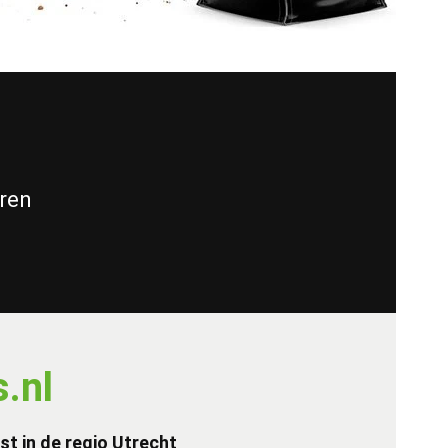
eren
.nl
st in de regio Utrecht