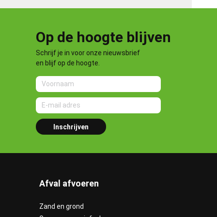
Op de hoogte blijven
Schrijf je in voor onze nieuwsbrief
en blijf op de hoogte.
Inschrijven
Afval afvoeren
Zand en grond