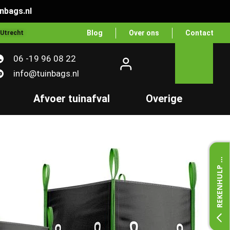
nbags.nl
Blog
Over ons
Contact
 Utrecht
06 -19 96 08 22
info@tuinbags.nl
Afvoer tuinafval
Overige
R