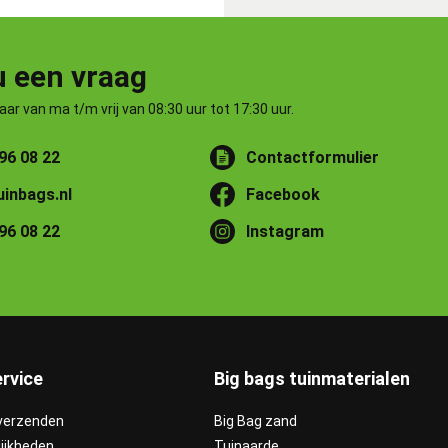
u een vraag
baar van ma t/m vrij van 08:30 uur tot 17:30 uur.
 96 08 22
Contactformulier
uinbags.nl
Facebook
 96 08 22
Instagram
rvice
Big bags tuinmaterialen
 verzenden
Big Bag zand
ijkheden
Tuinaarde