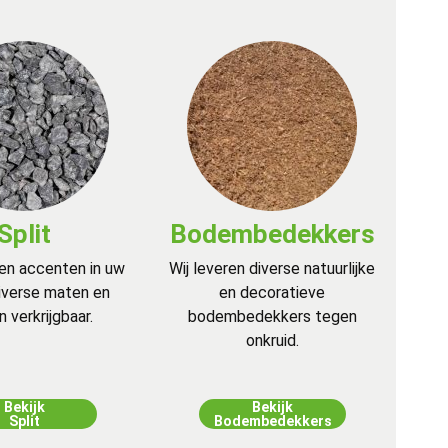
Split
Bodembedekkers
 en accenten in uw
Wij leveren diverse natuurlijke
 diverse maten en
en decoratieve
n verkrijgbaar.
bodembedekkers tegen
onkruid.
Bekijk
Bekijk
Split
Bodembedekkers