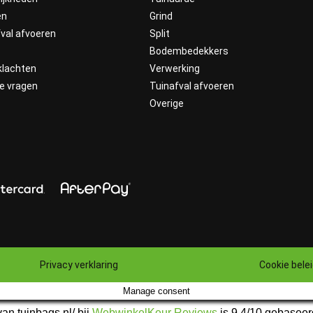
en
Grind
val afvoeren
Split
n
Bodembedekkers
klachten
Verwerking
de vragen
Tuinafval afvoeren
Overige
Privacy verklaring
Cookie bele
Manage consent
an tuinbags.nl/ bij
WebwinkelKeur Reviews
is 9.4/10 gebaseer