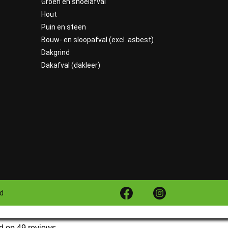
Groen en snoeiafval
Hout
Puin en steen
Bouw- en sloopafval (excl. asbest)
Dakgrind
Dakafval (dakleer)
id
d op 49 reviews.