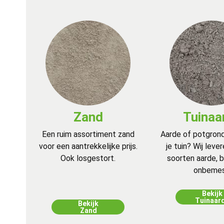
Zand
Tuinaa
Een ruim assortiment zand
Aarde of potgrond
voor een aantrekkelijke prijs.
je tuin? Wij leve
Ook losgestort.
soorten aarde, 
onbemes
Bekijk
Tuinaar
Bekijk
Zand